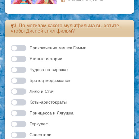
По мотивам какого мультфильма вы хотите,
чтобы Дисней снял фильм?
Приключения мишек Гамми
Утиные истории
Чудеса на виражах
Братец медвежонок
Лило и Стич
Коты-аристократы
Принцесса и Лягушка
Геркулес
Спасатели