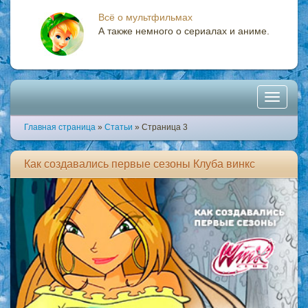
Всё о мультфильмах
А также немного о сериалах и аниме.
Toggle
Главная страница
»
Статьи
» Страница 3
navigati
Как создавались первые сезоны Клуба винкс