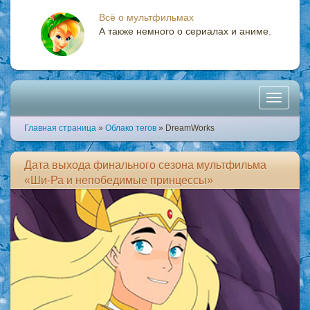
Всё о мультфильмах
А также немного о сериалах и аниме.
Toggle
Главная страница
»
Облако тегов
» DreamWorks
navigati
Дата выхода финального сезона мультфильма
«Ши-Ра и непобедимые принцессы»