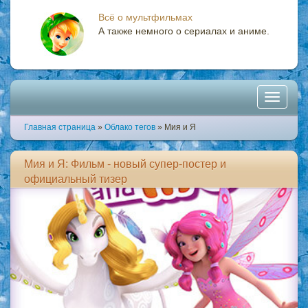
Всё о мультфильмах
А также немного о сериалах и аниме.
Toggle
Главная страница
»
Облако тегов
» Мия и Я
navigati
Мия и Я: Фильм - новый супер-постер и
официальный тизер