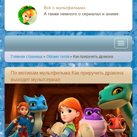
Всё о мультфильмах
А также немного о сериалах и аниме.
Toggle
Главная страница
»
Облако тегов
» Как приручить дракона
navigati
По мотивам мультфильма Как приручить дракона
выходит мультсериал