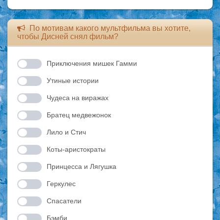
По мотивам какого мультфильма вы хотите,
чтобы Дисней снял фильм?
Приключения мишек Гамми
Утиные истории
Чудеса на виражах
Братец медвежонок
Лило и Стич
Коты-аристократы
Принцесса и Лягушка
Геркулес
Спасатели
Бэмби