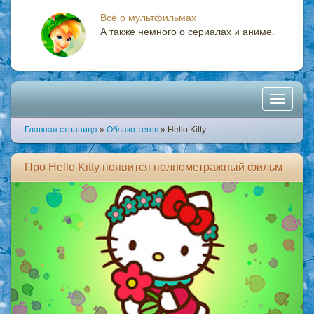
Всё о мультфильмах
А также немного о сериалах и аниме.
Toggle
Главная страница
»
Облако тегов
» Hello Kitty
navigati
Про Hello Kitty появится полнометражный фильм