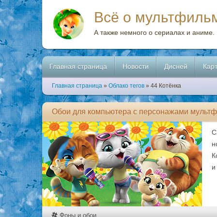
Всё о мультфиль
А также немного о сериалах и аниме.
Главная страница
Новости
Дисней
Кар
Главная страница
»
Облако тегов
» 44 Котёнка
Обои для компьютера с персонажами мультф
С
н
К
и
Фоны и обои