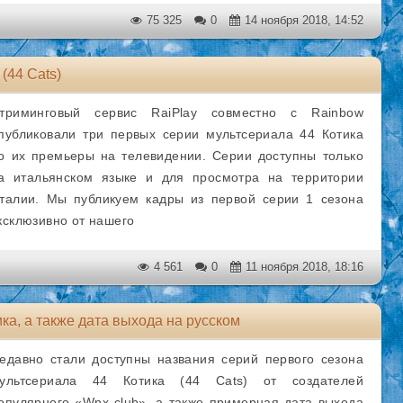
75 325
0
14 ноября 2018, 14:52
(44 Cats)
триминговый сервис RaiPlay совместно с Rainbow
публиковали три первых серии мультсериала 44 Котика
о их премьеры на телевидении. Серии доступны только
а итальянском языке и для просмотра на территории
талии. Мы публикуем кадры из первой серии 1 сезона
ксклюзивно от нашего
4 561
0
11 ноября 2018, 18:16
ка, а также дата выхода на русском
едавно стали доступны названия серий первого сезона
ультсериала 44 Котика (44 Cats) от создателей
опулярного «Wnx club», а также примерная дата выхода