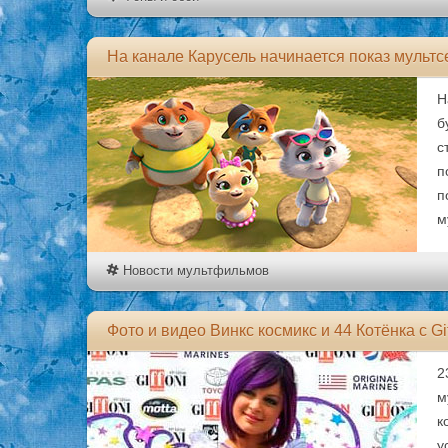
На канале Карусель начинается показ мультс
Н
б
с
п
п
м
Новости мультфильмов
Фото и видео Винкс космикс и 44 Котёнка с Gif
2
м
к
у