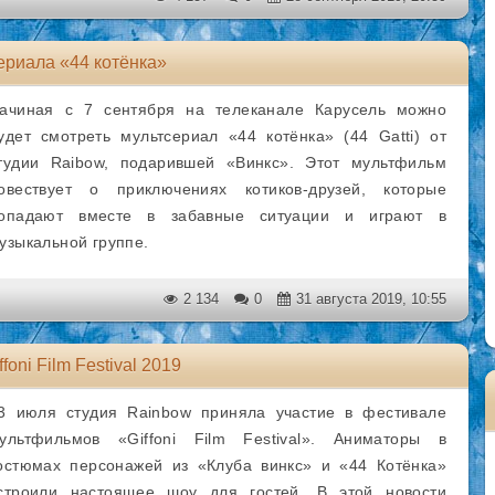
ериала «44 котёнка»
ачиная с 7 сентября на телеканале Карусель можно
удет смотреть мультсериал «44 котёнка» (44 Gatti) от
тудии Raibow, подарившей «Винкс». Этот мультфильм
овествует о приключениях котиков-друзей, которые
опадают вместе в забавные ситуации и играют в
узыкальной группе.
2 134
0
31 августа 2019, 10:55
foni Film Festival 2019
3 июля студия Rainbow приняла участие в фестивале
ультфильмов «Giffoni Film Festival». Аниматоры в
остюмах персонажей из «Клуба винкс» и «44 Котёнка»
строили настоящее шоу для гостей. В этой новости