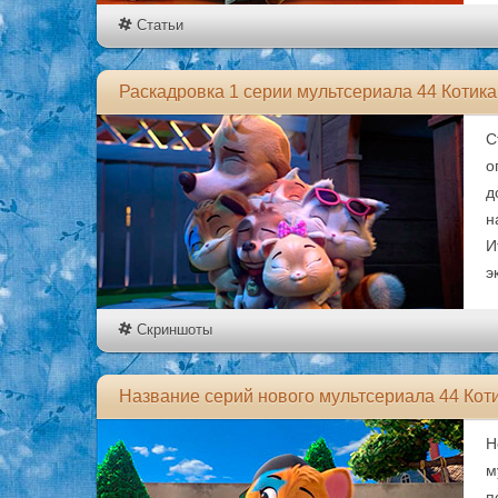
Статьи
Раскадровка 1 серии мультсериала 44 Котика 
С
о
д
н
И
э
Скриншоты
Название серий нового мультсериала 44 Коти
Н
м
п