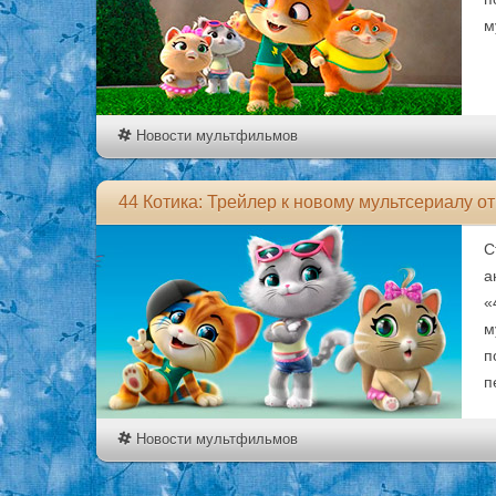
м
Новости мультфильмов
44 Котика: Трейлер к новому мультсериалу от
С
а
«
м
п
п
Новости мультфильмов