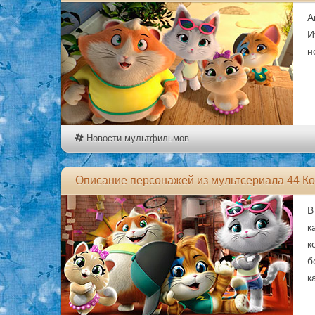
А
И
н
Новости мультфильмов
Описание персонажей из мультсериала 44 Кот
В
к
к
б
к