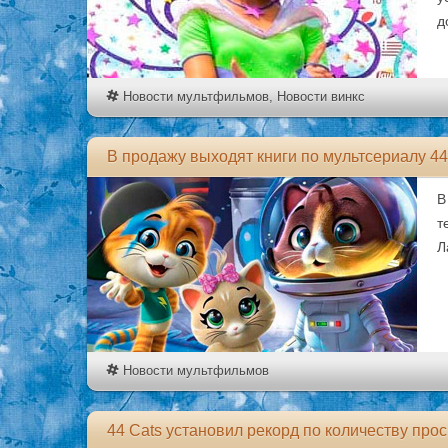
д
Новости мультфильмов
,
Новости винкс
В продажу выходят книги по мультсериалу 44
В
т
Л
Новости мультфильмов
44 Cats установил рекорд по количеству про