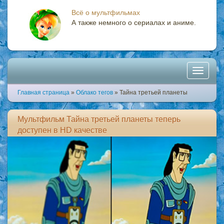
Всё о мультфильмах
А также немного о сериалах и аниме.
Toggle
Главная страница
»
Облако тегов
» Тайна третьей планеты
navigati
Мультфильм Тайна третьей планеты теперь
доступен в HD качестве