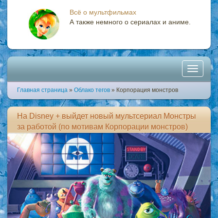
Всё о мультфильмах
А также немного о сериалах и аниме.
Toggle
Главная страница
»
Облако тегов
» Корпорация монстров
navigati
На Disney + выйдет новый мультсериал Монстры
за работой (по мотивам Корпорации монстров)