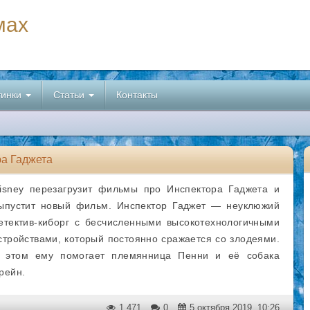
мах
тинки
Статьи
Контакты
ра Гаджета
isney перезагрузит фильмы про Инспектора Гаджета и
ыпустит новый фильм. Инспектор Гаджет — неуклюжий
етектив-киборг с бесчисленными высокотехнологичными
стройствами, который постоянно сражается со злодеями.
 этом ему помогает племянница Пенни и её собака
рейн.
1 471
0
5 октября 2019, 10:26