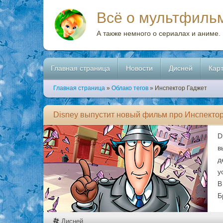
Всё о мультфиль
А также немного о сериалах и аниме.
Главная страница
Новости
Дисней
Кар
Главная страница
»
Облако тегов
» Инспектор Гаджет
Disney выпустит новый фильм про Инспекто
D
в
д
у
В
Б
Дисней