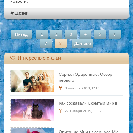
новости.
Дисней
Назад
1
2
3
4
5
6
7
8
Дальше
Интересные статьи
Сериал Одарённые: Обзор
первого..
8 ноября 2018, 17:15
Как создавали Скрытый мир в..
27 января 2019, 13:07
Описание Мии из сериала Mia