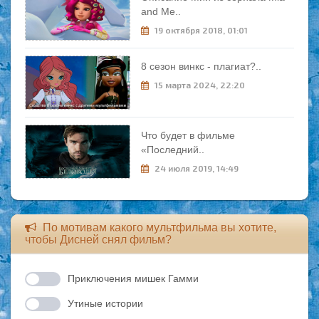
and Me..
19 октября 2018, 01:01
8 сезон винкс - плагиат?..
15 марта 2024, 22:20
Что будет в фильме
«Последний..
24 июля 2019, 14:49
По мотивам какого мультфильма вы хотите,
чтобы Дисней снял фильм?
Приключения мишек Гамми
Утиные истории