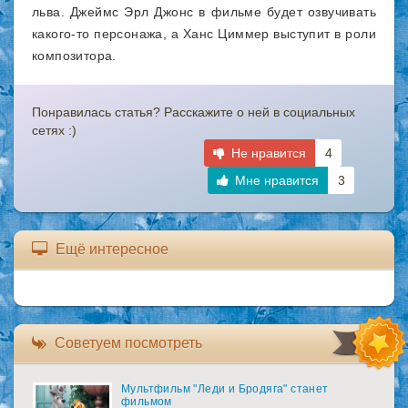
льва. Джеймс Эрл Джонс в фильме будет озвучивать
какого-то персонажа, а Ханс Циммер выступит в роли
композитора.
Понравилась статья? Расскажите о ней в социальных
сетях :)
Не нравится
4
Мне нравится
3
Ещё интересное
Советуем посмотреть
Мультфильм "Леди и Бродяга" станет
фильмом