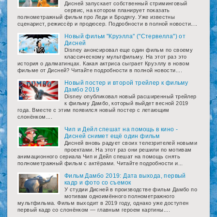
Дисней запускает собственный стриминговый
сервис, на котором планирует показать
полнометражный фильм про Леди и Бродягу. Уже известны
сценарист, режиссёр и продюсер. Подробности в полной новости....
Новый фильм "Круэлла" ("Стервелла") от
Дисней
Disney анонсировал еще один фильм по своему
классическому мультфильму. На этот раз это
история о далматинцах. Какая актриса сыграет Круэллу в новом
фильме от Дисней? Читайте подробности в полной новости....
Новый постер и второй трейлер к фильму
Дамбо 2019
Disney опубликовал новый расширенный трейлер
к фильму Дамбо, который выйдет весной 2019
года. Вместе с этим появился новый постер с летающим
слонёнком....
Чип и Дейл спешат на помощь в кино -
Дисней снимет ещё один фильм
Дисней вновь радует своих телезрителей новыми
проектами. На этот раз они решили по мотивам
анимационного сериала Чип и Дейл спешат на помощь снять
полнометражный фильм с актёрами. Читайте подробности и...
Фильм Дамбо 2019: Дата выхода, первый
кадр и фото со съемок
У студии Дисней в производстве фильм Дамбо по
мотивам одноимённого полнометражного
мультфильма. Фильм выходит в 2019 году, однако уже доступен
первый кадр со слонёнком — главным героем картины....